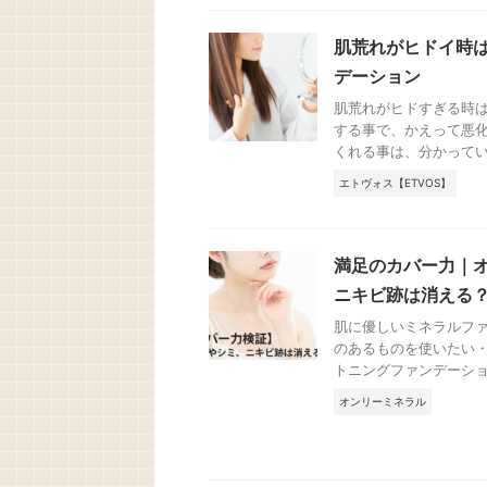
肌荒れがヒドイ時
デーション
肌荒れがヒドすぎる時は
する事で、かえって悪
くれる事は、分かっている 
エトヴォス【ETVOS】
満足のカバー力｜
ニキビ跡は消える
肌に優しいミネラルフ
のあるものを使いたい・
トニングファンデーション
オンリーミネラル