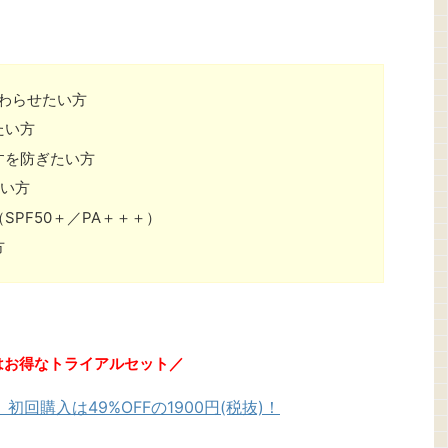
わらせたい方
たい方
すを防ぎたい方
たい方
PF50＋／PA＋＋＋）
方
はお得なトライアルセット／
回購入は49%OFFの1900円(税抜)！