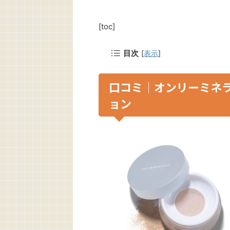
[toc]
目次
[
表示
]
口コミ｜オンリーミネラ
ョン