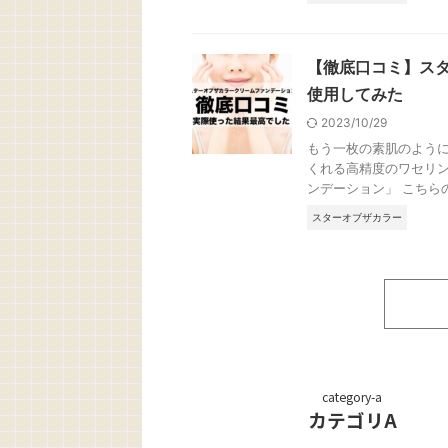
【徹底口コミ】ス
使用してみた
2023/10/29
もう一枚の素肌のよう
くれる高精度のワセリン
ンデーション」 こちらの
スターオブザカラー
category-a
カテゴリA