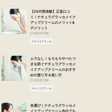
オブザカラー
オンリーミネラル
エトヴォス
【20代実体験】正直口コ
ミ！ナチュラグラッセメイク
アップクリームのメリット&
デメリット
2023/7/26
にお試し！スターオブザ
20代におすすめ！肌悩み解
エトヴ
ナチュラグラッセ
ートライアルキット口コ
決＆肌荒れしないオンリーミ
シをお
ミ...
ネ...
ムラなし！もろもろやべたつ
きを防ぐナチュラグラッセメ
イクアップクリームのおすす
めの塗り方＆使い方
2023/7/26
ナチュラグラッセ
色選び｜ナチュラグラッセメ
イクアップクリーム色白でも