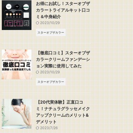
お得にお試し！スターオブザ
カラートライアルキット口コ
ラグラッセ
ュラグラッセ
ナチュラグラッセ
ナチュラグラッセ
ミ＆中身紹介
2023/10/29
スターオブザカラー
【徹底口コミ】スターオブザ
2023/7/26
2023/7/26
カラークリームファンデーシ
0代実体験】正直口コミ！ナチュラグラッセ
ラなし！もろもろやべたつきを防ぐナチュラ
ムラなし！もろもろや
色選び｜ナチュラグ
ョン実際に使用してみた
メイクアッ...
グラッセメイ...
グラッセ
ム色白
2023/10/29
スターオブザカラー
【20代実体験】正直口コ
ミ！ナチュラグラッセメイク
アップクリームのメリット&
デメリット
2023/7/26