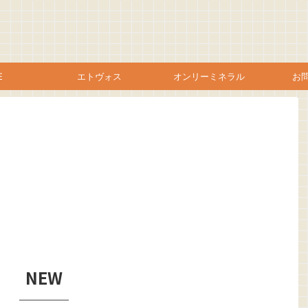
E
エトヴォス
オンリーミネラル
お
NEW