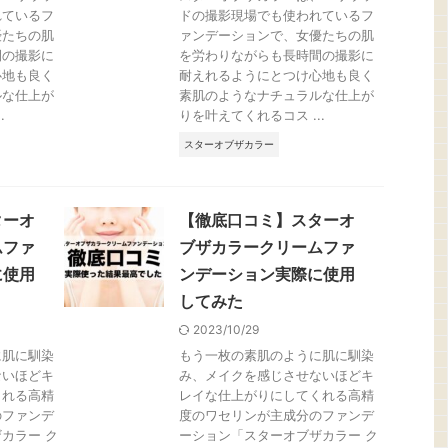
れているフ
ドの撮影現場でも使われているフ
優たちの肌
ァンデーションで、女優たちの肌
間の撮影に
を労わりながらも長時間の撮影に
心地も良く
耐えれるようにとつけ心地も良く
ルな仕上が
素肌のようなナチュラルな仕上が
.
りを叶えてくれるコス ...
スターオブザカラー
ターオ
【徹底口コミ】スターオ
ムファ
ブザカラークリームファ
に使用
ンデーション実際に使用
してみた
2023/10/29
に肌に馴染
もう一枚の素肌のように肌に馴染
ないほどキ
み、メイクを感じさせないほどキ
くれる高精
レイな仕上がりにしてくれる高精
のファンデ
度のワセリンが主成分のファンデ
カラー ク
ーション「スターオブザカラー ク