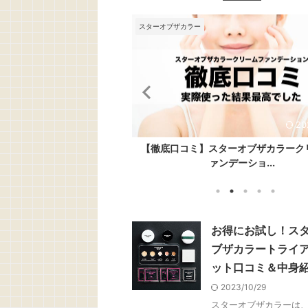
スターオブザカラー
スターオブザカラー
2023/7/26
2023/10/29
2023
20
ッセメイクアップクリー
ーオブザカラートライアル
お得にお試し！スターオブザカラートラ
【徹底口コミ】スターオブザカラーク
も「...
口コミ...
キット口コミ...
ァンデーショ...
お得にお試し！ス
ブザカラートライ
ット口コミ＆中身
2023/10/29
スターオブザカラーは