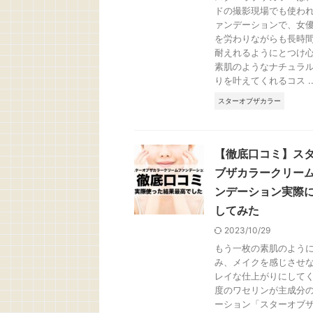
ドの撮影現場でも使わ
ァンデーションで、女
を労わりながらも長時
耐えれるようにとつけ
素肌のようなナチュラ
りを叶えてくれるコス ..
スターオブザカラー
【徹底口コミ】ス
ブザカラークリー
ンデーション実際
してみた
2023/10/29
もう一枚の素肌のよう
み、メイクを感じさせ
レイな仕上がりにして
度のワセリンが主成分
ーション「スターオブザ