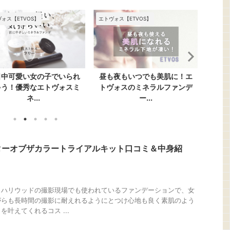
ォス【ETVOS】
エトヴォス【ETVOS】
スター
日中可愛い女の子でいられ
昼も夜もいつでも美肌に！エ
お得
ゃう！優秀なエトヴォスミ
トヴォスのミネラルファンデ
カラ
ネ...
ー...
ターオブザカラートライアルキット口コミ＆中身紹
、ハリウッドの撮影現場でも使われているファンデーションで、女
がらも長時間の撮影に耐えれるようにとつけ心地も良く素肌のよう
叶えてくれるコス ...