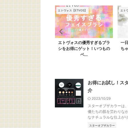
ンリーミネラル
エトヴォス【ETVOS】
エトヴ
20代におすすめ！肌悩み解
エトヴォスの優秀すぎるブラ
一
＆肌荒れしないオンリーミ
シをお得にゲット！いつもの
ち
ネ...
ベ...
お得にお試し！ス
介
2023/10/29
スターオブザカラーは
優たちの肌を労わりな
なナチュラルな仕上がりを
スターオブザカラー