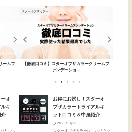
スターオブザカラー
ナチュラグラッセ
ナチュ
ナチ
/10/29
23/10/29
2023/10/29
2023/7/26
イアル
リームフ
【徹底口コミ】スターオブザカラークリームフ
【20代実体験】正直口コミ！ナチュラグラッセ
【2
ム
ァンデーショ...
メイクアッ...
ターオ
お得にお試し！スターオ
アルキ
ブザカラートライアルキ
紹介
ット口コミ＆中身紹介
2023/10/29
、ハリウッ
スターオブザカラーは、ハリウッ