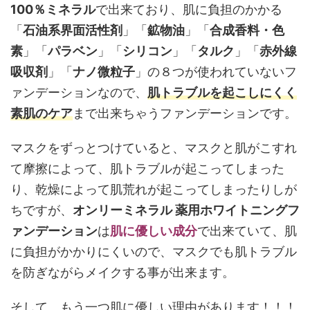
100％ミネラル
で出来ており、肌に負担のかかる
「
石油系界面活性剤
」「
鉱物油
」「
合成香料・色
素
」「
パラベン
」「
シリコン
」「
タルク
」「
赤外線
吸収剤
」「
ナノ微粒子
」の８つが使われていないフ
ァンデーションなので、
肌トラブルを起こしにくく
素肌のケア
まで出来ちゃうファンデーションです。
マスクをずっとつけていると、マスクと肌がこすれ
て摩擦によって、肌トラブルが起こってしまった
り、乾燥によって肌荒れが起こってしまったりしが
ちですが、
オンリーミネラル 薬用ホワイトニングフ
ァンデーション
は
肌に優しい成分
で出来ていて、肌
に負担がかかりにくいので、マスクでも肌トラブル
を防ぎながらメイクする事が出来ます。
そして、もう一つ肌に優しい理由があります！！！