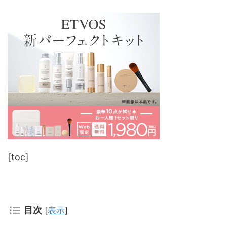
[toc]
目次
[
表示
]