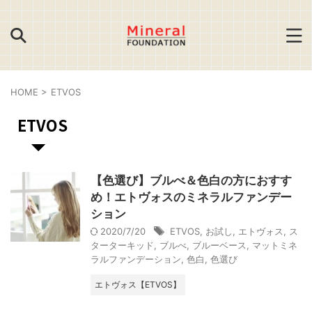
HOME
>
ETVOS
ETVOS
【色選び】ブルべ＆色白の方におすす
め！エトヴォスのミネラルファンデー
ション
2020/7/20
ETVOS
,
お試し
,
エトヴォス
,
ス
ターターキッド
,
ブルべ
,
ブルーベース
,
マットミネ
ラルファンデーション
,
色白
,
色選び
エトヴォス【ETVOS】